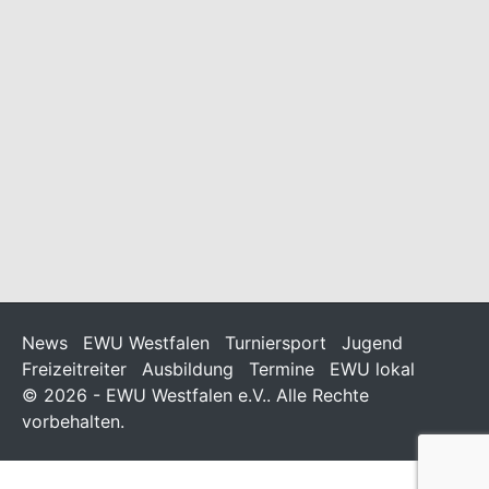
Online Befragung zur GOT
22/06/2026
/
Allgemein
Liebe Mitglieder, wir möchten Euch auf die folgende
Möglichkeit hinweisen: Noch bis zum 26. Juli 2026 können
Pferdehalter ihre Position und ihre Erfahrungen mit der GOT
im Rahmen einer Online-Befragung
News
EWU Westfalen
Turniersport
Jugend
Freizeitreiter
Ausbildung
Termine
EWU lokal
© 2026 - EWU Westfalen e.V.. Alle Rechte
vorbehalten.