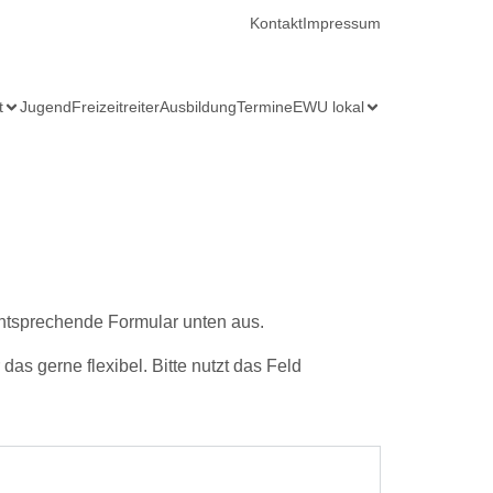
Kontakt
Impressum
t
Jugend
Freizeitreiter
Ausbildung
Termine
EWU lokal
s entsprechende Formular unten aus.
das gerne flexibel. Bitte nutzt das Feld