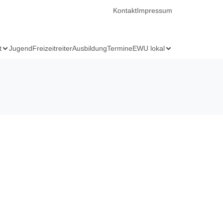
Kontakt
Impressum
t
Jugend
Freizeitreiter
Ausbildung
Termine
EWU lokal