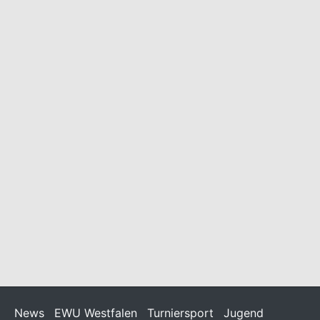
Online Befragung zur GOT
22/06/2026
/
Allgemein
Liebe Mitglieder, wir möchten Euch auf die folgende
Möglichkeit hinweisen: Noch bis zum 26. Juli 2026 können
Pferdehalter ihre Position und ihre Erfahrungen mit der GOT
im Rahmen einer Online-Befragung
News
EWU Westfalen
Turniersport
Jugend