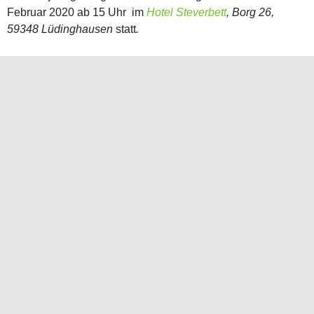
Februar 2020 ab 15 Uhr im
Hotel Steverbett
, Borg 26,
59348 Lüdinghausen
statt
.
Public Viewing des letzten Tages der
German Open 2026 in Buldern
03/08/2026
/
Allgemein
,
Turnier