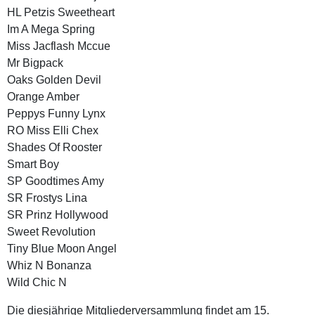
HL Petzis Sweetheart
Im A Mega Spring
Miss Jacflash Mccue
Mr Bigpack
Oaks Golden Devil
Orange Amber
Peppys Funny Lynx
RO Miss Elli Chex
Shades Of Rooster
Smart Boy
SP Goodtimes Amy
SR Frostys Lina
SR Prinz Hollywood
Sweet Revolution
Tiny Blue Moon Angel
Whiz N Bonanza
Wild Chic N
Die diesjährige Mitgliederversammlung findet am 15.