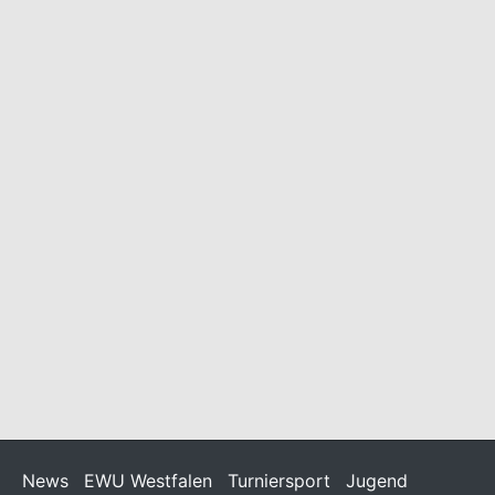
Online Befragung zur GOT
22/06/2026
/
Allgemein
Liebe Mitglieder, wir möchten Euch auf die folgende
Möglichkeit hinweisen: Noch bis zum 26. Juli 2026 können
Pferdehalter ihre Position und ihre Erfahrungen mit der GOT
im Rahmen einer Online-Befragung
News
EWU Westfalen
Turniersport
Jugend