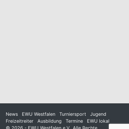
Online Befragung zur GOT
22/06/2026
/
Allgemein
Liebe Mitglieder, wir möchten Euch auf die folgende
Möglichkeit hinweisen: Noch bis zum 26. Juli 2026 können
Pferdehalter ihre Position und ihre Erfahrungen mit der GOT
im Rahmen einer Online-Befragung
News
EWU Westfalen
Turniersport
Jugend
Freizeitreiter
Ausbildung
Termine
EWU lokal
© 2026 - EWU Westfalen e.V.. Alle Rechte