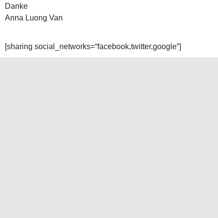
Danke
Anna Luong Van
[sharing social_networks=“facebook,twitter,google“]
Public Viewing des letzten Tages der