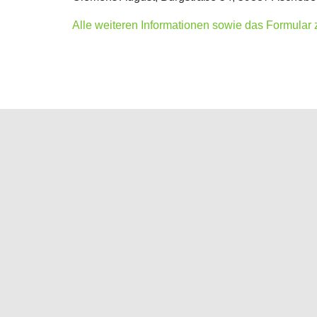
Alle weiteren Informationen sowie das Formular z
Public Viewing des letzten
Tages der German Open 2026 in