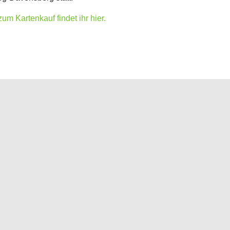
um Kartenkauf findet ihr hier.
Unser Dank an Sponsoren und
Veranstalter der