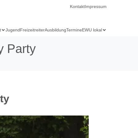
Kontakt
Impressum
t
Jugend
Freizeitreiter
Ausbildung
Termine
EWU lokal
y Party
ty