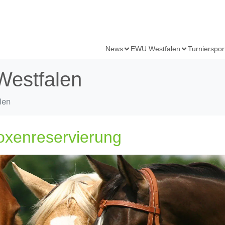
News
EWU Westfalen
Turnierspor
estfalen
len
oxenreservierung