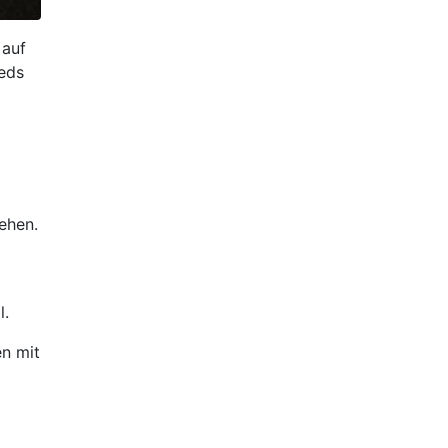
 auf
eeds
tehen.
l.
en mit