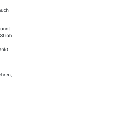
auch
könnt
 Stroh
enkt
ehren,