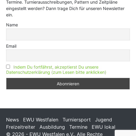
Termine. Turnierausschreibungen, Pattern und Zeitpläne
eingestellt werden? Dann trage Dich für unseren Newsletter
ein.
Name
Email
Indem Du fortfährst, akzeptierst Du unsere
Datenschutzerklärung (zum Lesen bitte anklicken)
News
EWU Westfalen
Turniersport
Jugend
Freizeitreiter
Ausbildung
Termine
EWU lokal
© 2026 - EWU Westfalen e.V.. Alle Rechte