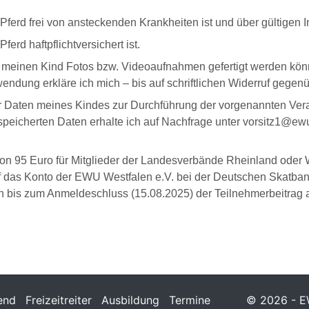
Pferd frei von ansteckenden Krankheiten ist und über gültigen 
erd haftpflichtversichert ist.
bzw. meinen Kind Fotos bzw. Videoaufnahmen gefertigt werden 
endung erkläre ich mich – bis auf schriftlichen Widerruf gege
r Daten meines Kindes zur Durchführung der vorgenannten Ver
eicherten Daten erhalte ich auf Nachfrage unter vorsitz1@ewu
 95 Euro für Mitglieder der Landesverbände Rheinland oder We
f das Konto der EWU Westfalen e.V. bei der Deutschen Skatb
nn bis zum Anmeldeschluss (15.08.2025) der Teilnehmerbeitrag
end
Freizeitreiter
Ausbildung
Termine
© 2026 - EW