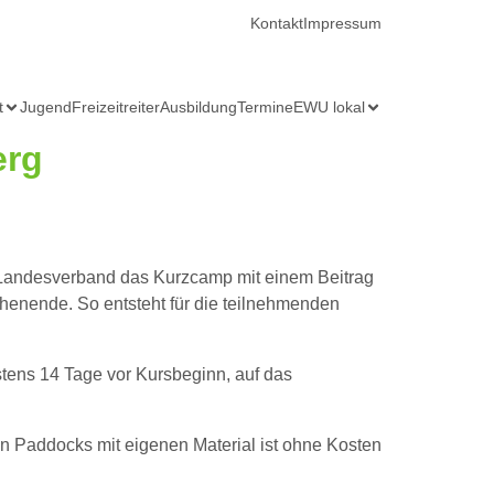
Kontakt
Impressum
t
Jugend
Freizeitreiter
Ausbildung
Termine
EWU lokal
erg
 Landesverband das
Kurzcamp
mit einem Beitrag
henende. So entsteht für die teilnehmenden
estens 14 Tage vor Kursbeginn, auf das
on Paddocks mit eigenen Material ist ohne Kosten