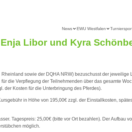
News
EWU Westfalen
Turnierspor
Enja Libor und Kyra Schönb
 Rheinland sowie der DQHA NRW
)
bezuschusst der jeweilige
 für die Verpflegung der Teilnehmenden über das gesamte Woc
gl. der Kosten
für die Unterbringung des Pferdes
).
 Kursgebühr in Höhe von
195
,00€ zzgl. der Einstallkosten, spät
asser.
Tagespreis: 25,00€
(bitte vor Ort bezahlen). Der Aufbau v
erstübchen möglich.